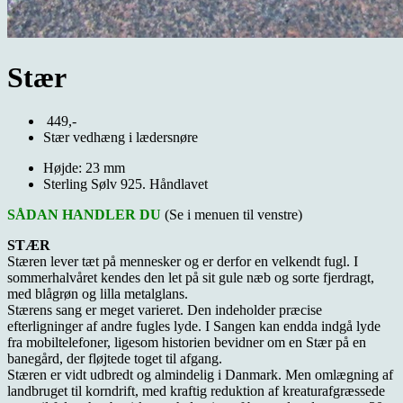
Stær
449,-
Stær vedhæng i lædersnøre
Højde: 23 mm
Sterling Sølv 925. Håndlavet
SÅDAN HANDLER DU
(Se i menuen til venstre)
STÆR
Stæren lever tæt på mennesker og er derfor en velkendt fugl. I
sommerhalvåret kendes den let på sit gule næb og sorte fjerdragt,
med blågrøn og lilla metalglans.
Stærens sang er meget varieret. Den indeholder præcise
efterligninger af andre fugles lyde. I Sangen kan endda indgå lyde
fra mobiltelefoner, ligesom historien bevidner om en Stær på en
banegård, der fløjtede toget til afgang.
Stæren er vidt udbredt og almindelig i Danmark. Men omlægning af
landbruget til korndrift, med kraftig reduktion af kreaturafgræssede