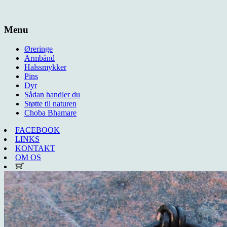
Menu
Øreringe
Armbånd
Halssmykker
Pins
Dyr
Sådan handler du
Støtte til naturen
Choba Bhamare
FACEBOOK
LINKS
KONTAKT
OM OS