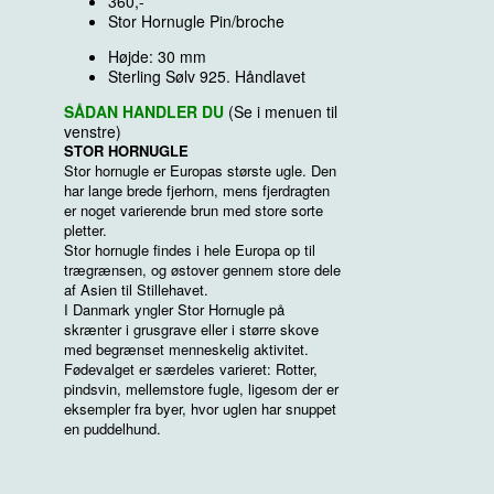
360,-
Stor Hornugle Pin/broche
Højde: 30 mm
Sterling Sølv 925. Håndlavet
SÅDAN HANDLER DU
(Se i menuen til
venstre)
STOR HORNUGLE
Stor hornugle er Europas største ugle. Den
har lange brede fjerhorn, mens fjerdragten
er noget varierende brun med store sorte
pletter.
Stor hornugle findes i hele Europa op til
trægrænsen, og østover gennem store dele
af Asien til Stillehavet.
I Danmark yngler Stor Hornugle på
skrænter i grusgrave eller i større skove
med begrænset menneskelig aktivitet.
Fødevalget er særdeles varieret: Rotter,
pindsvin, mellemstore fugle, ligesom der er
eksempler fra byer, hvor uglen har snuppet
en puddelhund.